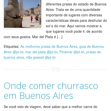
diferentes praias do estado de Buenos
Aires. Trata-se de uma quantidade
importante de lugares com diversas
características ideais para desfrutar do
sol e do mar. Aqui vamos mostrar a
que lugares você pode ir, de acordo
com seus gostos. Mar del Plata é […]
Etiquetas:
As melhores praias de Buenos Aires
,
guia de Buenos
Aires @pt-br
,
mar del plata @pt-br
,
Pinamar @pt-br
,
praias de
buenos aires
,
villa gessell @pt-br
Onde comer churrasco
em Buenos Aires
Se você veio de viagem, deve saber que a melhor carne do