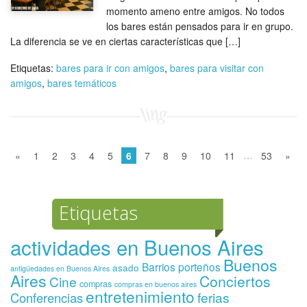
momento ameno entre amigos. No todos
los bares están pensados para ir en grupo.
La diferencia se ve en ciertas características que […]
Etiquetas:
bares para ir con amigos
,
bares para visitar con
amigos
,
bares temáticos
…
«
1
2
3
4
5
6
7
8
9
10
11
53
»
Etiquetas
actividades en Buenos Aires
Buenos
Barrios porteños
asado
antigüedades en Buenos Aires
Aires
Conciertos
Cine
compras
compras en buenos aires
entretenimiento
ferias
Conferencias