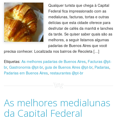
Qualquer turista que chega à Capital
Federal fica impressionado com as
medialunas, facturas, tortas e outras
delícias que esta cidade oferece para
desfrutar de cafés da manhã e lanches
da tarde. Se quiser saber quais são as
melhores, a seguir listamos algumas
padarias de Buenos Aires que você
precisa conhecer. Localizada nos bairros de Recoleta […]
Etiquetas:
As melhores padarias de Buenos Aires
,
Facturas @pt-
br
,
Gastronomia @pt-br
,
guia de Buenos Aires @pt-br
,
Padarias
,
Padarias em Buenos Aires
,
restaurantes @pt-br
As melhores medialunas
da Capital Federal