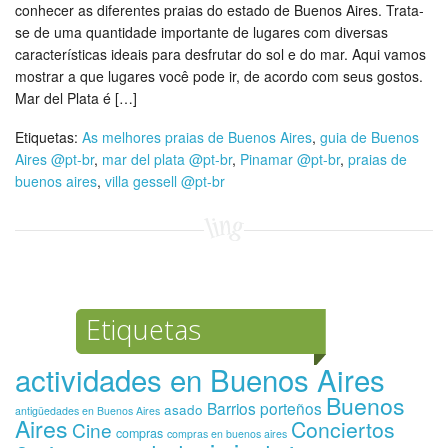
conhecer as diferentes praias do estado de Buenos Aires. Trata-
se de uma quantidade importante de lugares com diversas
características ideais para desfrutar do sol e do mar. Aqui vamos
mostrar a que lugares você pode ir, de acordo com seus gostos.
Mar del Plata é […]
Etiquetas:
As melhores praias de Buenos Aires
,
guia de Buenos
Aires @pt-br
,
mar del plata @pt-br
,
Pinamar @pt-br
,
praias de
buenos aires
,
villa gessell @pt-br
Etiquetas
actividades en Buenos Aires
Buenos
Barrios porteños
asado
antigüedades en Buenos Aires
Aires
Conciertos
Cine
compras
compras en buenos aires