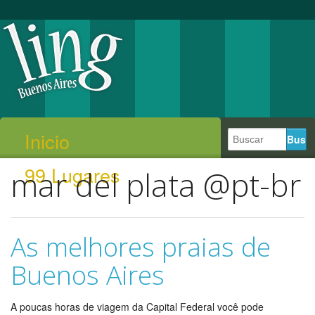
Inicio
99 Lugares
mar del plata @pt-br
As melhores praias de
Buenos Aires
A poucas horas de viagem da Capital Federal você pode