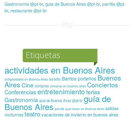
Gastronomia @pt-br
,
guia de Buenos Aires @pt-br
,
parrilla @pt-
br
,
restaurante @pt-br
Etiquetas
actividades en Buenos Aires
Buenos
Barrios porteños
asado
antigüedades en Buenos Aires
Aires
Conciertos
Cine
compras
compras en buenos aires
entretenimiento
ferias
Conferencias
guía de
Gastronomía
guia de Buenos Aires @pt-br
Buenos Aires
salidas
parrilla
qué hacer en Buenos Aires
teatro
vacaciones de invierno en buenos aires
nocturnas