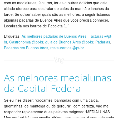
com as medialunas, facturas, tortas e outras delícias que esta
cidade oferece para desfrutar de cafés da manhã e lanches da
tarde. Se quiser saber quais são as melhores, a seguir listamos
algumas padarias de Buenos Aires que você precisa conhecer.
Localizada nos bairros de Recoleta […]
Etiquetas:
As melhores padarias de Buenos Aires
,
Facturas @pt-
br
,
Gastronomia @pt-br
,
guia de Buenos Aires @pt-br
,
Padarias
,
Padarias em Buenos Aires
,
restaurantes @pt-br
As melhores medialunas
da Capital Federal
Se eu lhes disser: “crocantes, banhadas com uma calda,
quentinhas, de manteiga ou de gordura”, com certeza, vão me
responder rapidamente duas palavras mágicas: “MEDIALUNAS”.
Mas aqui só há uma escrita, diriam. Isso mesmo. A segunda seria