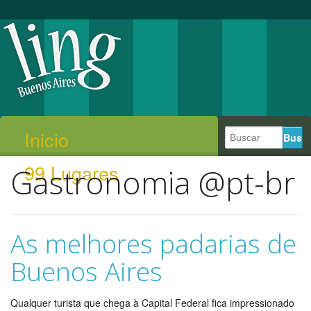
Inicio
99 Lugares
Gastronomia @pt-br
As melhores padarias de
Buenos Aires
Qualquer turista que chega à Capital Federal fica impressionado