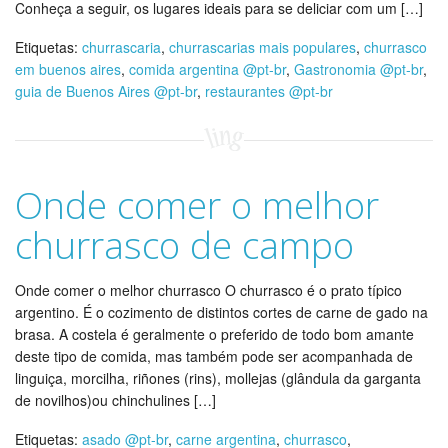
Conheça a seguir, os lugares ideais para se deliciar com um […]
Etiquetas:
churrascaria
,
churrascarias mais populares
,
churrasco
em buenos aires
,
comida argentina @pt-br
,
Gastronomia @pt-br
,
guia de Buenos Aires @pt-br
,
restaurantes @pt-br
Onde comer o melhor
churrasco de campo
Onde comer o melhor churrasco O churrasco é o prato típico
argentino. É o cozimento de distintos cortes de carne de gado na
brasa. A costela é geralmente o preferido de todo bom amante
deste tipo de comida, mas também pode ser acompanhada de
linguiça, morcilha, riñones (rins), mollejas (glândula da garganta
de novilhos)ou chinchulines […]
Etiquetas:
asado @pt-br
,
carne argentina
,
churrasco
,