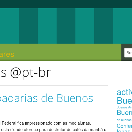
ares
es @pt-br
act
padarias de Buenos
Bue
Buenos Ai
Buen
en buenos 
l Federal fica impressionado com as medialunas,
Confe
ue esta cidade oferece para desfrutar de cafés da manhã e
ferias