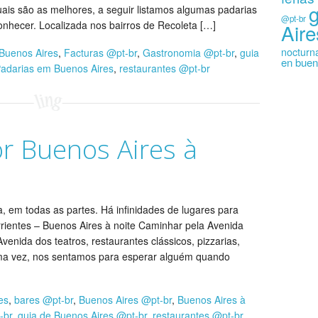
uais são as melhores, a seguir listamos algumas padarias
@pt-br
onhecer. Localizada nos bairros de Recoleta […]
Aire
nocturn
Buenos Aires
,
Facturas @pt-br
,
Gastronomia @pt-br
,
guia
en buen
adarias em Buenos Aires
,
restaurantes @pt-br
r Buenos Aires à
, em todas as partes. Há infinidades de lugares para
rrientes – Buenos Aires à noite Caminhar pela Avenida
Avenida dos teatros, restaurantes clássicos, pizzarias,
uma vez, nos sentamos para esperar alguém quando
es
,
bares @pt-br
,
Buenos Aires @pt-br
,
Buenos Aires à
-br
,
guia de Buenos Aires @pt-br
,
restaurantes @pt-br
,