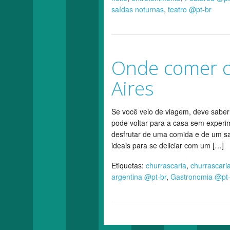
saídas noturnas
,
teatro @pt-br
Onde comer 
Aires
Se você veio de viagem, deve saber
pode voltar para a casa sem exper
desfrutar de uma comida e de um sa
ideais para se deliciar com um […]
Etiquetas:
churrascaria
,
churrascari
argentina @pt-br
,
Gastronomia @pt-