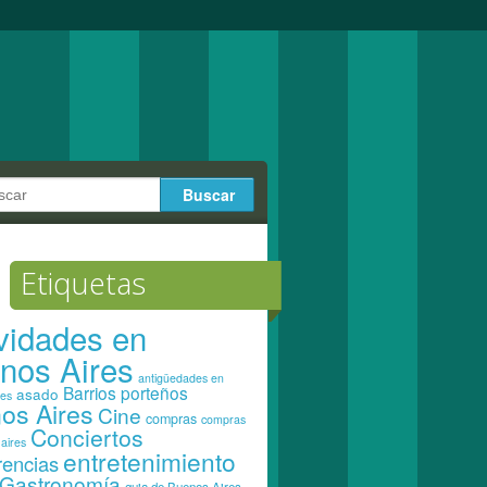
Etiquetas
ividades en
nos Aires
antigüedades en
Barrios porteños
asado
res
os Aires
Cine
compras
compras
Conciertos
aires
entretenimiento
rencias
Gastronomía