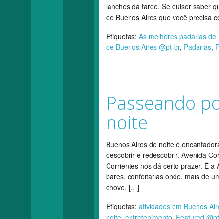
lanches da tarde. Se quiser saber q
de Buenos Aires que você precisa c
Etiquetas:
As melhores padarias de 
de Buenos Aires @pt-br
,
Padarias
,
P
Passeando po
noite
Buenos Aires de noite é encantadora
descobrir e redescobrir. Avenida Co
Corrientes nos dá certo prazer. É a 
bares, confeitarias onde, mais de 
chove, […]
Etiquetas:
atividades em Buenos Air
noite
,
entretenimento
,
Featured @pt