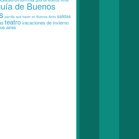
guia de Buenos Aires
guía de Buenos
s
salidas
parrilla
qué hacer en Buenos Aires
teatro
vacaciones de invierno
as
os aires