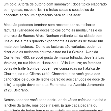
um bolo. A torta de outono com sambayón( doce típico elaborado
com gemas, nozes e licor) e frutas secas e seus bolos de
chocolate serão um espetáculo para seu paladar.
Mas não podemos terminar sem recomendar as melhores
facturas (variedade de doces típicos como as medialunas e os
churros) de Buenos Aires. Nenhum visitante sai da cidade sem
uns quilos a mais quando experimenta as delícias de tomar um
mate com facturas. Como as facturas são variadas, podemos
dizer que os melhores churros estão na La Giralda, Avenida
Corrientes 1453; se você gosta de massa folhada, deve ir à Las
Violetas, na rua Nahuel Huapi 5300, Villa Urquiza; as famosas
bolas de fraile (sonhos) podem ser compradas na Fábrica de
Churros, na rua Olleros 4169, Chacarita; e se você gosta dos
cañoncitos de dulce de leche (parecido aos canudos de doce de
leite), a opção deve ser a La Esmeralda, na Avenida Juramento
2123, Belgrano.
Nestas padarias você pode desfrutar de vários cafés da manhã e
lanches da tarde, mas pode ir além, já que cada padaria ou
confeitaria de bairro tem sua especialidade que certamente vai