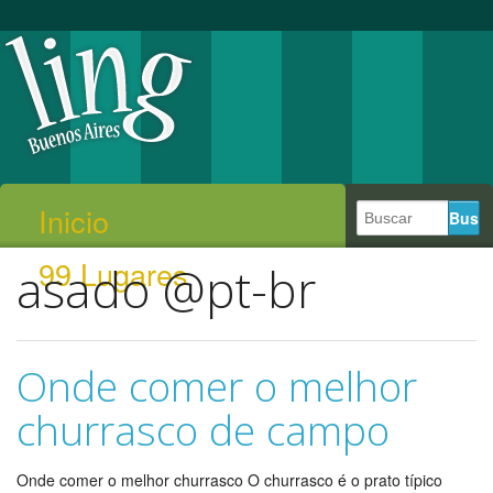
Inicio
99 Lugares
asado @pt-br
Onde comer o melhor
churrasco de campo
Onde comer o melhor churrasco O churrasco é o prato típico