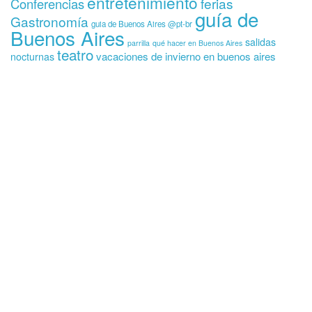
entretenimiento
ferias
Conferencias
guía de
Gastronomía
guia de Buenos Aires @pt-br
Buenos Aires
salidas
parrilla
qué hacer en Buenos Aires
teatro
vacaciones de invierno en buenos aires
nocturnas