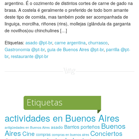
argentino. É o cozimento de distintos cortes de carne de gado na
brasa. A costela é geralmente o preferido de todo bom amante
deste tipo de comida, mas também pode ser acompanhada de
linguiça, morcilha, riñones (rins), mollejas (glândula da garganta
de novilhos)ou chinchulines […]
Etiquetas:
asado @pt-br
,
carne argentina
,
churrasco
,
Gastronomia @pt-br
,
guia de Buenos Aires @pt-br
,
parrilla @pt-
br
,
restaurante @pt-br
Etiquetas
actividades en Buenos Aires
Buenos
Barrios porteños
asado
antigüedades en Buenos Aires
Aires
Conciertos
Cine
compras
compras en buenos aires