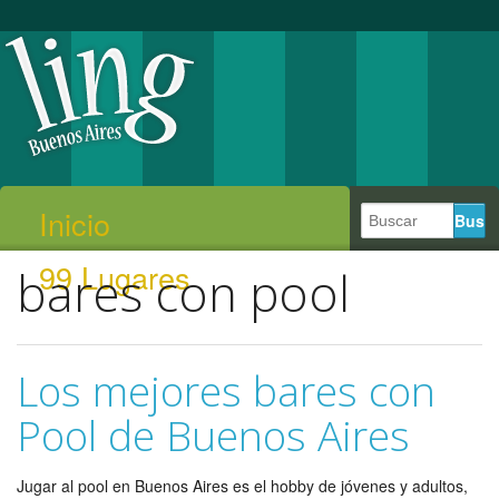
Inicio
99 Lugares
bares con pool
Los mejores bares con
Pool de Buenos Aires
Jugar al pool en Buenos Aires es el hobby de jóvenes y adultos,