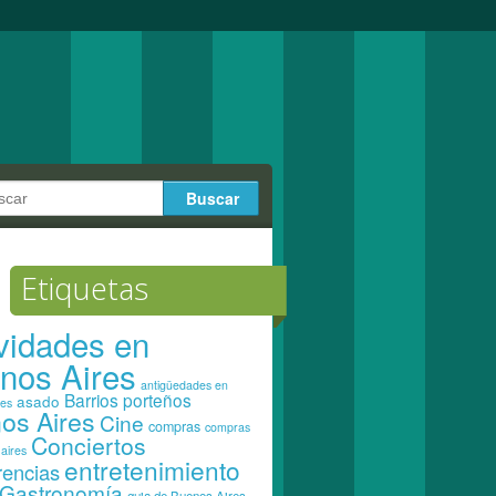
Etiquetas
ividades en
nos Aires
antigüedades en
Barrios porteños
asado
res
os Aires
Cine
compras
compras
Conciertos
aires
entretenimiento
rencias
Gastronomía