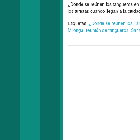
¿Dónde se reúnen los tangueros en 
los turistas cuando llegan a la ciud
Etiquetas:
¿Dónde se reúnen los Ta
Milonga
,
reunión de tangueros
,
Sana