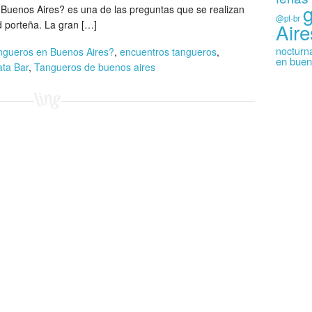
Buenos Aires? es una de las preguntas que se realizan
@pt-br
ad porteña. La gran […]
Aire
nocturn
ngueros en Buenos Aires?
,
encuentros tangueros
,
en buen
ta Bar
,
Tangueros de buenos aires