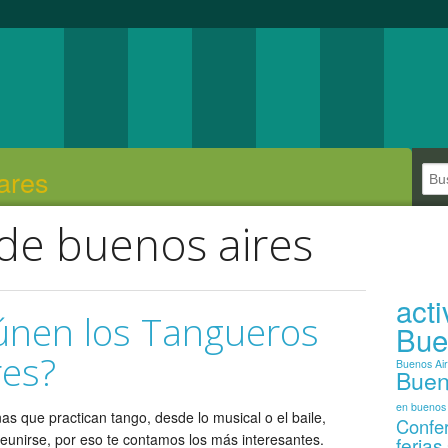
ares
de buenos aires
act
únen los Tangueros
Bue
res?
Buenos Ai
Buen
en buenos 
 que practican tango, desde lo musical o el baile,
Confe
reunirse, por eso te contamos los más interesantes.
ferias