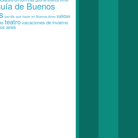
guia de Buenos Aires
guía de Buenos
s
salidas
parrilla
qué hacer en Buenos Aires
teatro
vacaciones de invierno
as
os aires