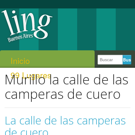
Inicio
99 Lugares
Murillo la calle de las
camperas de cuero
La calle de las camperas
de cuero