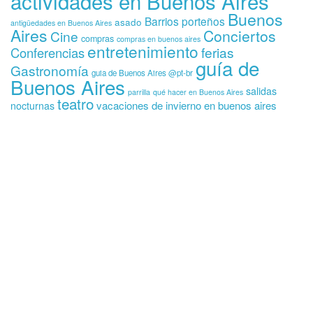
actividades en Buenos Aires
Buenos
Barrios porteños
asado
antigüedades en Buenos Aires
Aires
Conciertos
Cine
compras
compras en buenos aires
entretenimiento
ferias
Conferencias
guía de
Gastronomía
guia de Buenos Aires @pt-br
Buenos Aires
salidas
parrilla
qué hacer en Buenos Aires
teatro
vacaciones de invierno en buenos aires
nocturnas