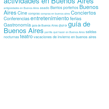
actividades en Buenos Aires
Buenos
Barrios porteños
asado
antigüedades en Buenos Aires
Aires
Conciertos
Cine
compras
compras en buenos aires
entretenimiento
ferias
Conferencias
guía de
Gastronomía
guia de Buenos Aires @pt-br
Buenos Aires
salidas
parrilla
qué hacer en Buenos Aires
teatro
vacaciones de invierno en buenos aires
nocturnas