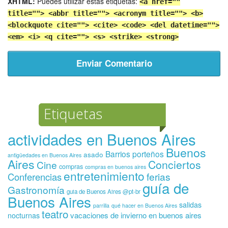
XHTML:
Puedes utilizar estas etiquetas:
<a href=""
title=""> <abbr title=""> <acronym title=""> <b>
<blockquote cite=""> <cite> <code> <del datetime="">
<em> <i> <q cite=""> <s> <strike> <strong>
Etiquetas
actividades en Buenos Aires
Buenos
Barrios porteños
asado
antigüedades en Buenos Aires
Aires
Conciertos
Cine
compras
compras en buenos aires
entretenimiento
ferias
Conferencias
guía de
Gastronomía
guia de Buenos Aires @pt-br
Buenos Aires
salidas
parrilla
qué hacer en Buenos Aires
teatro
vacaciones de invierno en buenos aires
nocturnas