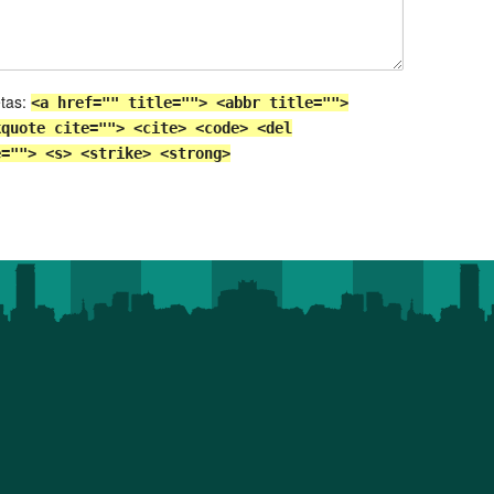
etas:
<a href="" title=""> <abbr title="">
kquote cite=""> <cite> <code> <del
e=""> <s> <strike> <strong>