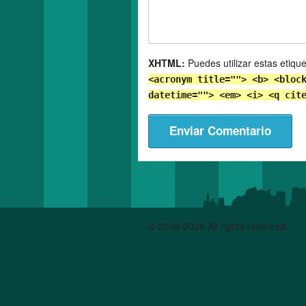
XHTML:
Puedes utilizar estas etiqu
<acronym title=""> <b> <bloc
datetime=""> <em> <i> <q cit
© 2008-2026 All rights reserved.