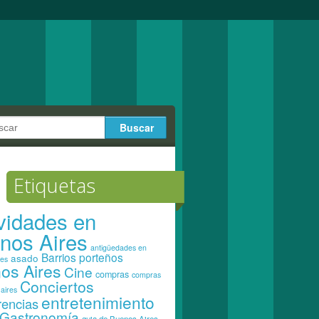
Etiquetas
ividades en
nos Aires
antigüedades en
Barrios porteños
asado
res
os Aires
Cine
compras
compras
Conciertos
aires
entretenimiento
rencias
Gastronomía