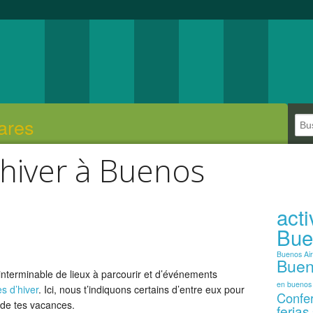
ares
hiver à Buenos
act
Bue
Buenos Ai
Buen
nterminable de lieux à parcourir et d’événements
en buenos 
s d’hiver
. Ici, nous t’indiquons certains d’entre eux pour
Confe
 de tes vacances.
ferias