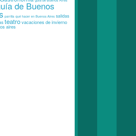
guia de Buenos Aires
guía de Buenos
s
salidas
parrilla
qué hacer en Buenos Aires
teatro
vacaciones de invierno
as
os aires