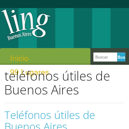
Inicio
99 Lugares
teléfonos útiles de
Buenos Aires
Teléfonos útiles de
Buenos Aires