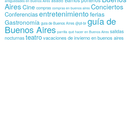
Barrios porteños
asado
antigüedades en Buenos Aires
Aires
Conciertos
Cine
compras
compras en buenos aires
entretenimiento
ferias
Conferencias
guía de
Gastronomía
guia de Buenos Aires @pt-br
Buenos Aires
salidas
parrilla
qué hacer en Buenos Aires
teatro
vacaciones de invierno en buenos aires
nocturnas