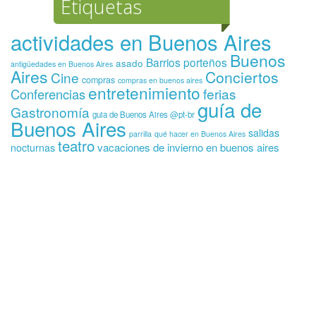
Etiquetas
actividades en Buenos Aires
Buenos
Barrios porteños
asado
antigüedades en Buenos Aires
Aires
Conciertos
Cine
compras
compras en buenos aires
entretenimiento
ferias
Conferencias
guía de
Gastronomía
guia de Buenos Aires @pt-br
Buenos Aires
salidas
parrilla
qué hacer en Buenos Aires
teatro
vacaciones de invierno en buenos aires
nocturnas