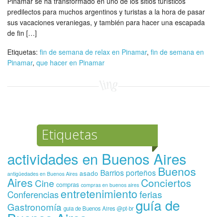
Pinamar se ha transformado en uno de los sitios turísticos
predilectos para muchos argentinos y turistas a la hora de pasar
sus vacaciones veraniegas, y también para hacer una escapada
de fin […]
Etiquetas:
fin de semana de relax en Pinamar
,
fin de semana en
Pinamar
,
que hacer en Pinamar
Etiquetas
actividades en Buenos Aires
Buenos
Barrios porteños
asado
antigüedades en Buenos Aires
Aires
Conciertos
Cine
compras
compras en buenos aires
entretenimiento
ferias
Conferencias
guía de
Gastronomía
guia de Buenos Aires @pt-br