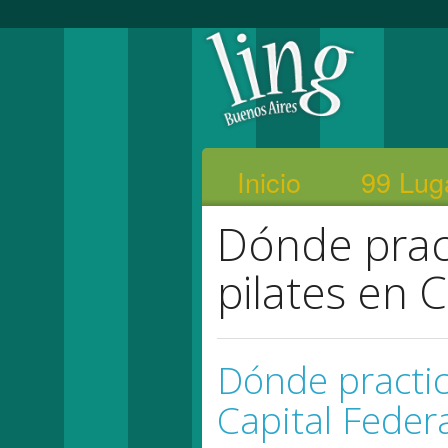
Inicio
99 Lug
Dónde pract
pilates en C
Dónde practic
Capital Feder