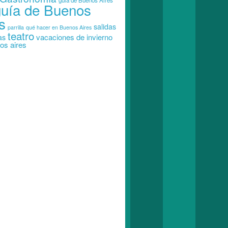
guia de Buenos Aires
guía de Buenos
s
salidas
parrilla
qué hacer en Buenos Aires
teatro
vacaciones de invierno
as
os aires