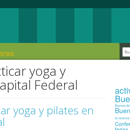
ares
icar yoga y
apital Federal
act
Bue
ar yoga y pilates en
Buenos Ai
Buen
al
en buenos 
Confe
ferias