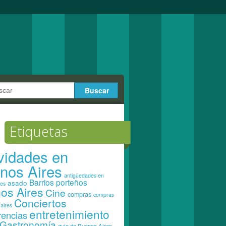
Etiquetas
ividades en
nos Aires
antigüedades en
Barrios porteños
asado
res
os Aires
Cine
compras
compras
Conciertos
aires
entretenimiento
rencias
Gastronomía