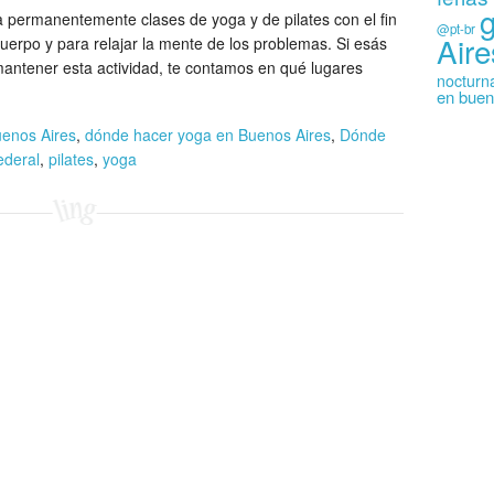
permanentemente clases de yoga y de pilates con el fin
@pt-br
Aire
uerpo y para relajar la mente de los problemas. Si esás
mantener esta actividad, te contamos en qué lugares
nocturn
en buen
uenos Aires
,
dónde hacer yoga en Buenos Aires
,
Dónde
ederal
,
pilates
,
yoga