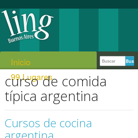
Inicio
99 Lugares
curso de comida
típica argentina
Cursos de cocina
argentina