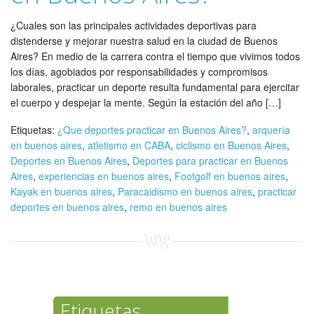
¿Cuales son las principales actividades deportivas para
distenderse y mejorar nuestra salud en la ciudad de Buenos
Aires? En medio de la carrera contra el tiempo que vivimos todos
los días, agobiados por responsabilidades y compromisos
laborales, practicar un deporte resulta fundamental para ejercitar
el cuerpo y despejar la mente. Según la estación del año […]
Etiquetas:
¿Que deportes practicar en Buenos Aires?
,
arquería
en buenos aires
,
atletismo en CABA
,
ciclismo en Buenos Aires
,
Deportes en Buenos Aires
,
Deportes para practicar en Buenos
Aires
,
experiencias en buenos aires
,
Footgolf en buenos aires
,
Kayak en buenos aires
,
Paracaidismo en buenos aires
,
practicar
deportes en buenos aires
,
remo en buenos aires
Etiquetas