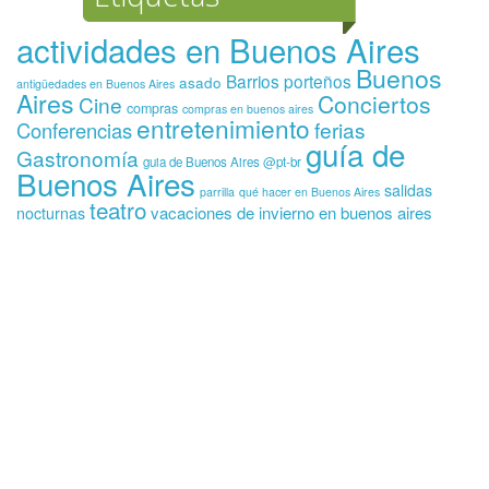
actividades en Buenos Aires
Buenos
Barrios porteños
asado
antigüedades en Buenos Aires
Aires
Conciertos
Cine
compras
compras en buenos aires
entretenimiento
ferias
Conferencias
guía de
Gastronomía
guia de Buenos Aires @pt-br
Buenos Aires
salidas
parrilla
qué hacer en Buenos Aires
teatro
vacaciones de invierno en buenos aires
nocturnas