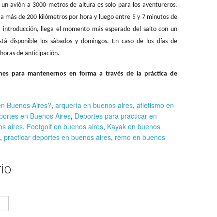
e un avión a 3000 metros de altura es solo para los aventureros.
 a más de 200 kilómetros por hora y luego entre 5 y 7 minutos de
a introducción, llega el momento más esperado del salto con un
está disponible los sábados y domingos. En caso de los días de
horas de anticipación.
ones para mantenernos en forma a través de la práctica de
en Buenos Aires?
,
arquería en buenos aires
,
atletismo en
portes en Buenos Aires
,
Deportes para practicar en
os aires
,
Footgolf en buenos aires
,
Kayak en buenos
,
practicar deportes en buenos aires
,
remo en buenos
io