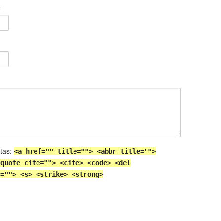
)
etas:
<a href="" title=""> <abbr title="">
kquote cite=""> <cite> <code> <del
e=""> <s> <strike> <strong>