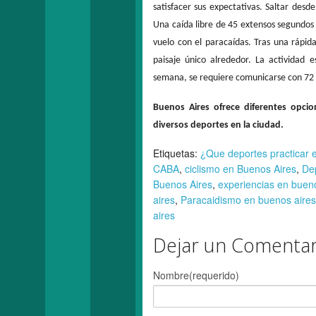
satisfacer sus expectativas. Saltar desd
Una caída libre de 45 extensos segundos
vuelo con el paracaídas. Tras una rápid
paisaje único alrededor. La actividad 
semana, se requiere comunicarse con 72 
Buenos Aires ofrece diferentes opci
diversos deportes en la ciudad.
Etiquetas:
¿Que deportes practicar 
CABA
,
ciclismo en Buenos Aires
,
De
Buenos Aires
,
experiencias en buen
aires
,
Paracaidismo en buenos aires
aires
Dejar un Comentar
Nombre(requerido)