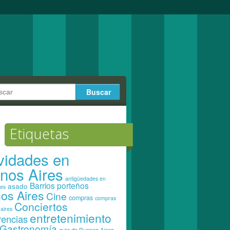
Etiquetas
ividades en
nos Aires
antigüedades en
Barrios porteños
asado
res
os Aires
Cine
compras
compras
Conciertos
aires
entretenimiento
rencias
Gastronomía