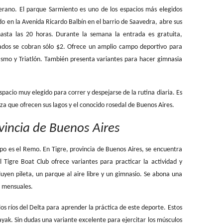
 verano. El parque Sarmiento es uno de los espacios más elegidos
o en la Avenida Ricardo Balbín en el barrio de Saavedra, abre sus
hasta las 20 horas. Durante la semana la entrada es gratuita,
iados se cobran sólo $2. Ofrece un amplio campo deportivo para
tismo y Triatlón. También presenta variantes para hacer gimnasia
pacio muy elegido para correr y despejarse de la rutina diaria. Es
za que ofrecen sus lagos y el conocido rosedal de Buenos Aires.
incia de Buenos Aires
po es el Remo. En Tigre, provincia de Buenos Aires, se encuentra
 Tigre Boat Club ofrece variantes para practicar la actividad y
luyen pileta, un parque al aire libre y un gimnasio. Se abona una
s mensuales.
los ríos del Delta para aprender la práctica de este deporte. Estos
yak. Sin dudas una variante excelente para ejercitar los músculos