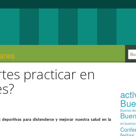
ares
es practicar en
es?
act
Bue
Buenos Ai
Buen
es deportivas para distenderse y mejorar nuestra salud en la
en buenos 
Confe
ferias