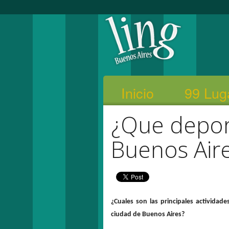
Inicio
99 Lug
¿Que deport
Buenos Air
¿Cuales son las principales actividad
ciudad de Buenos Aires?