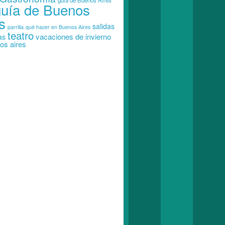
guia de Buenos Aires
guía de Buenos
s
salidas
parrilla
qué hacer en Buenos Aires
teatro
vacaciones de invierno
as
os aires