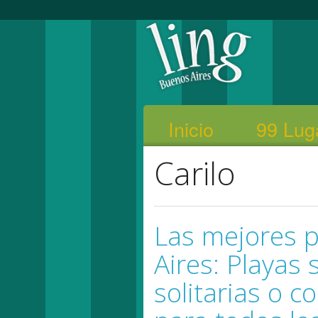
Inicio
99 Lug
Carilo
Las mejores 
Aires: Playas s
solitarias o c