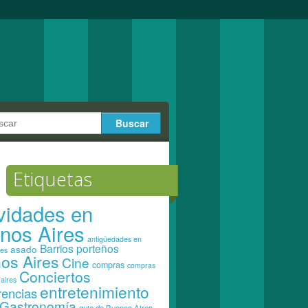
Etiquetas
ividades en
nos Aires
antigüedades en
Barrios porteños
asado
res
os Aires
Cine
compras
compras
Conciertos
aires
entretenimiento
rencias
Gastronomía