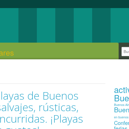
ares
act
playas de Buenos
Bue
alvajes, rústicas,
Buenos Ai
Buen
oncurridas. ¡Playas
en buenos 
Confe
ferias