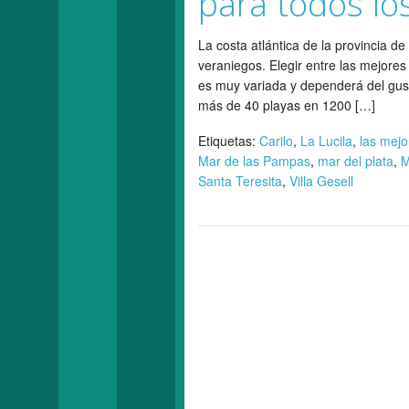
para todos lo
La costa atlántica de la provincia 
veraniegos. Elegir entre las mejores 
es muy variada y dependerá del gusto
más de 40 playas en 1200 […]
Etiquetas:
Carilo
,
La Lucila
,
las mejo
Mar de las Pampas
,
mar del plata
,
M
Santa Teresita
,
Villa Gesell