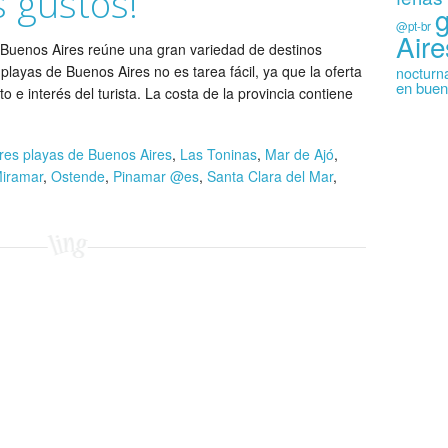
s gustos!
@pt-br
Aire
de Buenos Aires reúne una gran variedad de destinos
playas de Buenos Aires no es tarea fácil, ya que la oferta
nocturn
en buen
 e interés del turista. La costa de la provincia contiene
res playas de Buenos Aires
,
Las Toninas
,
Mar de Ajó
,
iramar
,
Ostende
,
Pinamar @es
,
Santa Clara del Mar
,