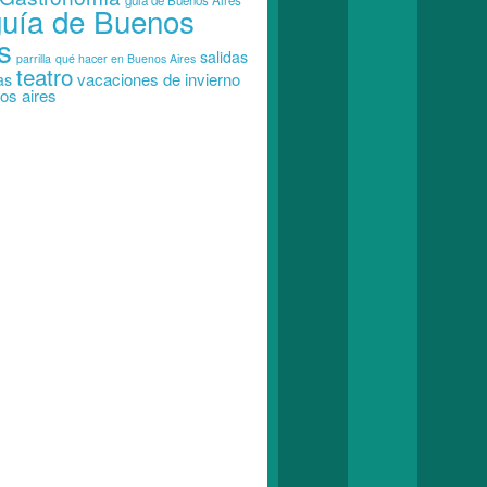
guia de Buenos Aires
guía de Buenos
s
salidas
parrilla
qué hacer en Buenos Aires
teatro
vacaciones de invierno
as
os aires