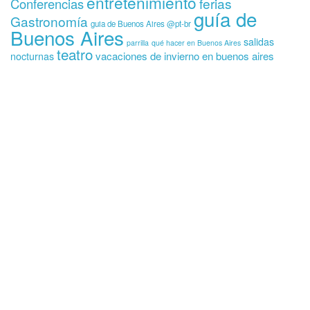
entretenimiento
ferias
Conferencias
guía de
Gastronomía
guia de Buenos Aires @pt-br
Buenos Aires
salidas
parrilla
qué hacer en Buenos Aires
teatro
vacaciones de invierno en buenos aires
nocturnas