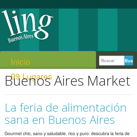
Inicio
99 Lugares
Buenos Aires Market
La feria de alimentación
sana en Buenos Aires
Gourmet chic, sano y saludable, rico y puro: descubra la feria de