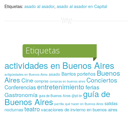
Etiquetas:
asado al asador
,
asado al asador en Capital
Etiquetas
actividades en Buenos Aires
Buenos
Barrios porteños
asado
antigüedades en Buenos Aires
Aires
Conciertos
Cine
compras
compras en buenos aires
entretenimiento
ferias
Conferencias
guía de
Gastronomía
guia de Buenos Aires @pt-br
Buenos Aires
salidas
parrilla
qué hacer en Buenos Aires
teatro
vacaciones de invierno en buenos aires
nocturnas