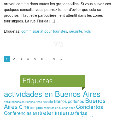
arriver, comme dans toutes les grandes villes. Si vous suivez ces
quelques conseils, vous pourrez tenter d’éviter que cela se
produise. Il faut être particulièrement attentif dans les zones
touristiques. La rue Florida […]
Etiquetas:
commissariat pour touristes
,
sécurité
,
vols
…
1
2
3
4
5
6
9
»
Etiquetas
actividades en Buenos Aires
Buenos
Barrios porteños
asado
antigüedades en Buenos Aires
Aires
Conciertos
Cine
compras
compras en buenos aires
entretenimiento
ferias
Conferencias