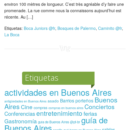
environ 100 mètres de longueur. C’est très agréable d’y faire une
promenade. La rue comme nous la connaissons aujourd’hui est
récente. Au […]
Etiquetas:
Boca Juniors @fr
,
Bosques de Palermo
,
Caminito @fr
,
La Boca
Etiquetas
actividades en Buenos Aires
Buenos
Barrios porteños
asado
antigüedades en Buenos Aires
Aires
Conciertos
Cine
compras
compras en buenos aires
entretenimiento
ferias
Conferencias
guía de
Gastronomía
guia de Buenos Aires @pt-br
Buenos Aires
salidas
parrilla
qué hacer en Buenos Aires