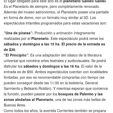
El lugar obligado para este año es el
planetario Galileo Galilei
.
Es el Planetario de siempre, pero completamente renovado.
Además del museo astronómico, el Planetario posee una pantalla
en forma de domo, con un formato muy similar al 3D. Los
espectáculos infantiles programados para estas vacaciones son:
“Una de piratas”:
Producción y animación íntegramente
realizadas por el
Planetario
. Este espectáculo podrá verse los
sábados y domingos a las 15 hs
.
El precio de la entrada es
de $30
.
“El Principito”
: Es una adaptación del clásico de la literatura
universal que combina artes teatrales y audiovisuales. Se podrá
disfrutar los
sábados y domingos a las 16 hs
. El valor de la
entrada es de $50. Ambos espectáculos cuentan con localidades
limitadas, por eso es recomendable comprarlas con tiempo (se
pueden conseguir desde las 11:30 en la boletería, General
Sarmiento y Belisario Roldán). Y mientras esperan que comience
la función, pueden pasear por los
bosques de Palermo y las
zonas aledañas al Planetario
, una de las zonas más bellas de
Buenos Aires.
Como todos los años, la avenida Corrientes también se prepara