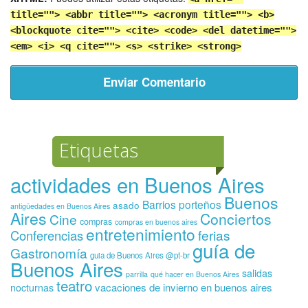
title=""> <abbr title=""> <acronym title=""> <b>
<blockquote cite=""> <cite> <code> <del datetime="">
<em> <i> <q cite=""> <s> <strike> <strong>
Etiquetas
actividades en Buenos Aires
Buenos
Barrios porteños
asado
antigüedades en Buenos Aires
Aires
Conciertos
Cine
compras
compras en buenos aires
entretenimiento
ferias
Conferencias
guía de
Gastronomía
guia de Buenos Aires @pt-br
Buenos Aires
salidas
parrilla
qué hacer en Buenos Aires
teatro
vacaciones de invierno en buenos aires
nocturnas