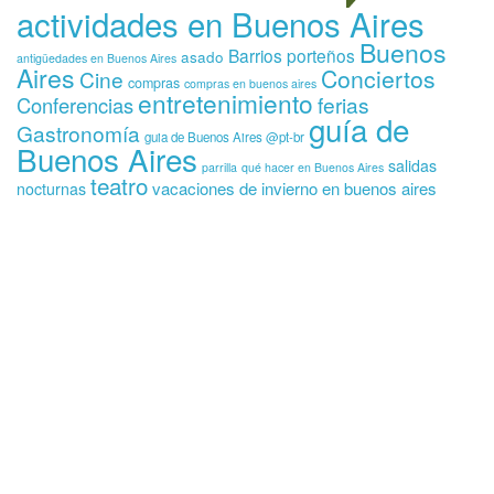
actividades en Buenos Aires
Buenos
Barrios porteños
asado
antigüedades en Buenos Aires
Aires
Conciertos
Cine
compras
compras en buenos aires
entretenimiento
ferias
Conferencias
guía de
Gastronomía
guia de Buenos Aires @pt-br
Buenos Aires
salidas
parrilla
qué hacer en Buenos Aires
teatro
vacaciones de invierno en buenos aires
nocturnas