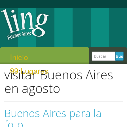
Inicio
99 Lugares
visitar Buenos Aires
en agosto
Buenos Aires para la
foto