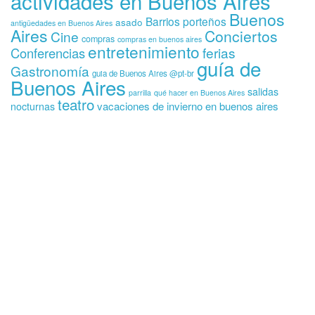
actividades en Buenos Aires
Buenos
Barrios porteños
asado
antigüedades en Buenos Aires
Aires
Conciertos
Cine
compras
compras en buenos aires
entretenimiento
ferias
Conferencias
guía de
Gastronomía
guia de Buenos Aires @pt-br
Buenos Aires
salidas
parrilla
qué hacer en Buenos Aires
teatro
vacaciones de invierno en buenos aires
nocturnas