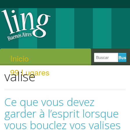
Inicio
99 Lugares
valise
Ce que vous devez
garder à l’esprit lorsque
vous bouclez vos valises