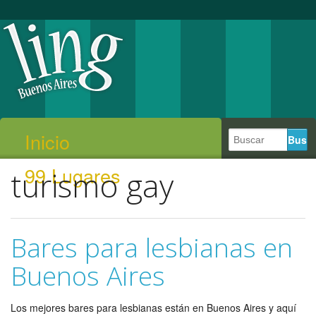
Inicio
99 Lugares
turismo gay
Bares para lesbianas en
Buenos Aires
Los mejores bares para lesbianas están en Buenos Aires y aquí