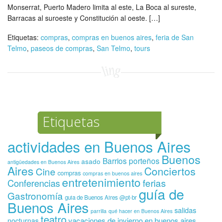
Monserrat, Puerto Madero limita al este, La Boca al sureste,
Barracas al suroeste y Constitución al oeste. […]
Etiquetas:
compras
,
compras en buenos aires
,
feria de San
Telmo
,
paseos de compras
,
San Telmo
,
tours
Etiquetas
actividades en Buenos Aires
Buenos
Barrios porteños
asado
antigüedades en Buenos Aires
Aires
Conciertos
Cine
compras
compras en buenos aires
entretenimiento
ferias
Conferencias
guía de
Gastronomía
guia de Buenos Aires @pt-br
Buenos Aires
salidas
parrilla
qué hacer en Buenos Aires
teatro
vacaciones de invierno en buenos aires
nocturnas