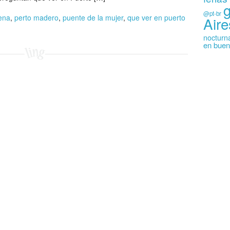
@pt-br
aena
,
perto madero
,
puente de la mujer
,
que ver en puerto
Aire
nocturn
en buen