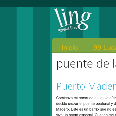
Inicio
99 Lug
puente de l
Puerto Made
Comienzo mi recorrida en la platafo
decido cruzar el puente peatonal y 
Madero. Este es un barrio que no e
vive un boom especial. Cuando me 