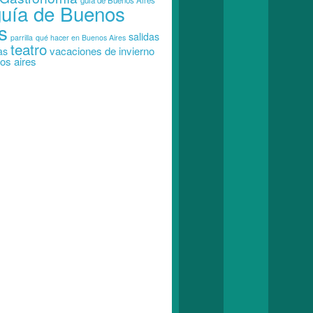
guia de Buenos Aires
guía de Buenos
s
salidas
parrilla
qué hacer en Buenos Aires
teatro
vacaciones de invierno
as
os aires