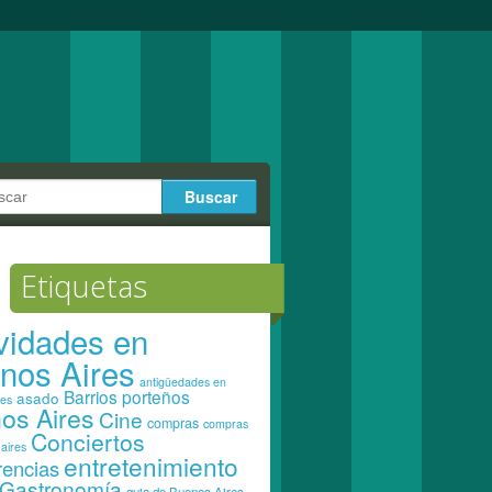
Etiquetas
ividades en
nos Aires
antigüedades en
Barrios porteños
asado
res
os Aires
Cine
compras
compras
Conciertos
aires
entretenimiento
rencias
Gastronomía