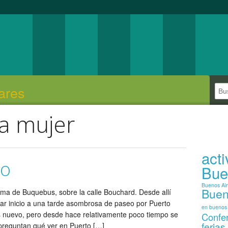
ares
a mujer
act
ro
Bue
Buenos Ai
Buen
rma de Buquebus, sobre la calle Bouchard. Desde allí
dar inicio a una tarde asombrosa de paseo por Puerto
en buenos 
s nuevo, pero desde hace relativamente poco tiempo se
Confe
ferias
preguntan qué ver en Puerto […]