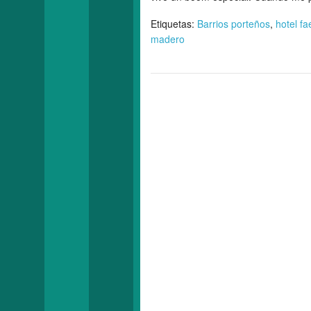
Etiquetas:
Barrios porteños
,
hotel f
madero