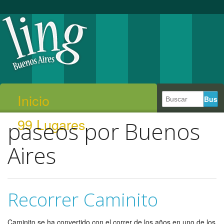
Inicio
99 Lugares
paseos por Buenos
Aires
Recorrer Caminito
Caminito se ha convertido con el correr de los años en uno de los