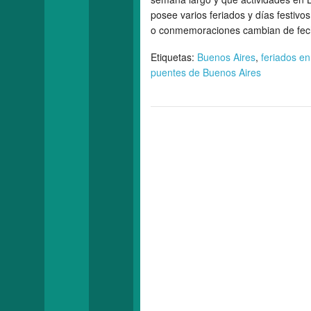
posee varios feriados y días festivo
o conmemoraciones cambian de fech
Etiquetas:
Buenos Aires
,
feriados e
puentes de Buenos Aires