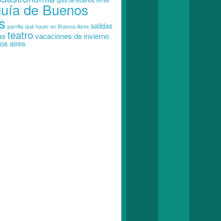
guia de Buenos Aires
guía de Buenos
s
salidas
parrilla
qué hacer en Buenos Aires
teatro
vacaciones de invierno
as
os aires