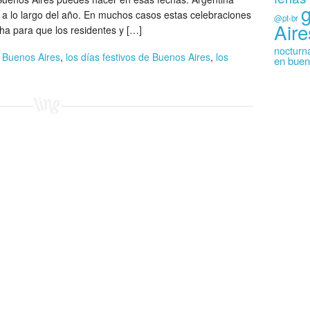
s a lo largo del año. En muchos casos estas celebraciones
@pt-br
Aire
a para que los residentes y […]
nocturn
n Buenos Aires
,
los días festivos de Buenos Aires
,
los
en buen