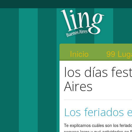
Inicio
99 Lug
los días fe
Aires
Los feriados 
Te explicamos cuáles son los feriad
semana largo y qué actividades en 