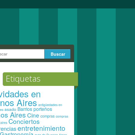
Etiquetas
ividades en
nos Aires
antigüedades en
Barrios porteños
asado
res
os Aires
Cine
compras
compras
Conciertos
aires
entretenimiento
rencias
Gastronomía