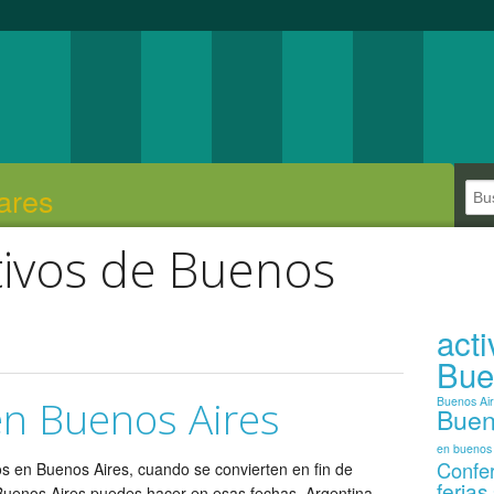
ares
stivos de Buenos
act
Bue
en Buenos Aires
Buenos Ai
Buen
en buenos 
Confe
os en Buenos Aires, cuando se convierten en fin de
ferias
Buenos Aires puedes hacer en esas fechas. Argentina