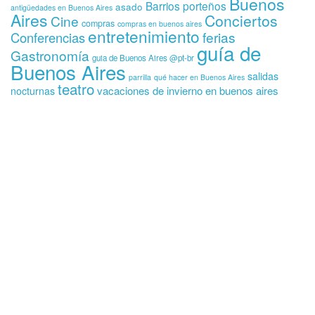
Buenos
Barrios porteños
asado
antigüedades en Buenos Aires
Aires
Conciertos
Cine
compras
compras en buenos aires
entretenimiento
ferias
Conferencias
guía de
Gastronomía
guia de Buenos Aires @pt-br
Buenos Aires
salidas
parrilla
qué hacer en Buenos Aires
teatro
vacaciones de invierno en buenos aires
nocturnas