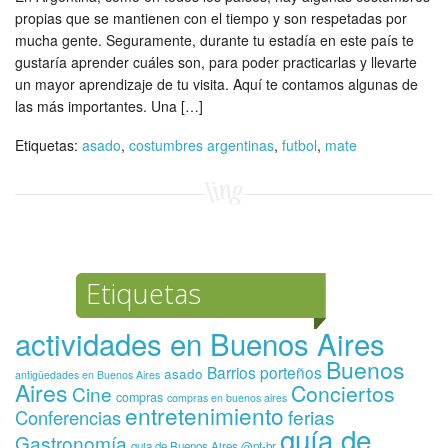
propias que se mantienen con el tiempo y son respetadas por
mucha gente. Seguramente, durante tu estadía en este país te
gustaría aprender cuáles son, para poder practicarlas y llevarte
un mayor aprendizaje de tu visita. Aquí te contamos algunas de
las más importantes. Una […]
Etiquetas:
asado
,
costumbres argentinas
,
futbol
,
mate
Etiquetas
actividades en Buenos Aires
Buenos
Barrios porteños
asado
antigüedades en Buenos Aires
Aires
Conciertos
Cine
compras
compras en buenos aires
entretenimiento
ferias
Conferencias
guía de
Gastronomía
guia de Buenos Aires @pt-br