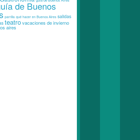
guia de Buenos Aires
guía de Buenos
s
salidas
parrilla
qué hacer en Buenos Aires
teatro
vacaciones de invierno
as
os aires