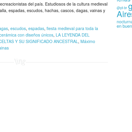
creacionistas del país. Estudiosos de la cultura medieval
@pt-br
alla, espadas, escudos, hachas, cascos, dagas, vainas y
Aire
nocturn
en buen
agas
,
escudos
,
espadas
,
fiesta medieval para toda la
 cerámica con diseños únicos
,
LA LEYENDA DEL
CELTAS Y SU SIGNIFICADO ANCESTRAL
,
Máximo
ainas