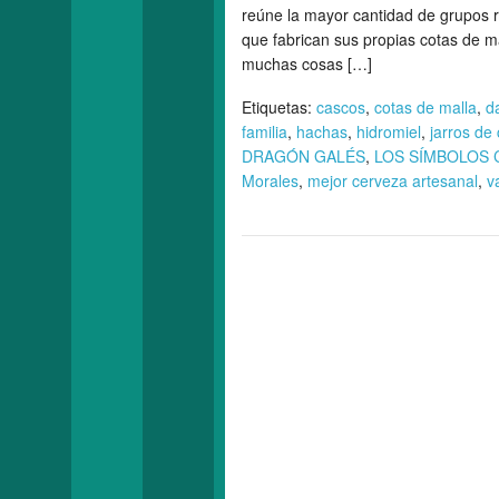
reúne la mayor cantidad de grupos re
que fabrican sus propias cotas de m
muchas cosas […]
Etiquetas:
cascos
,
cotas de malla
,
d
familia
,
hachas
,
hidromiel
,
jarros de
DRAGÓN GALÉS
,
LOS SÍMBOLOS 
Morales
,
mejor cerveza artesanal
,
v