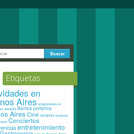
Etiquetas
ividades en
nos Aires
antigüedades en
Barrios porteños
asado
res
os Aires
Cine
compras
compras
Conciertos
aires
entretenimiento
rencias
Gastronomía