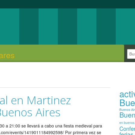
ares
act
al en Martinez
Bue
Buenos Aires
Buenos Ai
Buen
en buenos 
0 a 21:00 se llevará a cabo una fiesta medieval para
Confe
ook.com/events/1419011184992598/ Por primera vez se
ferias