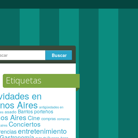
Etiquetas
ividades en
nos Aires
antigüedades en
Barrios porteños
asado
res
os Aires
Cine
compras
compras
Conciertos
aires
entretenimiento
rencias
Gastronomía