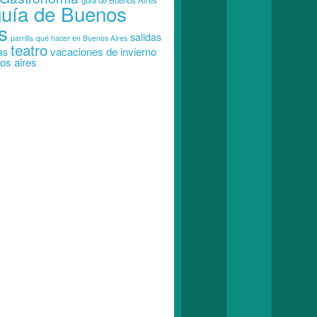
guia de Buenos Aires
guía de Buenos
s
salidas
parrilla
qué hacer en Buenos Aires
teatro
vacaciones de invierno
as
os aires