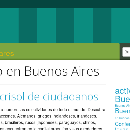
ares
o en Buenos Aires
act
crisol de ciudadanos
Bue
Buenos Ai
Buen
s a numerosas colectividades de todo el mundo. Descubra
acciones. Alemanes, griegos, holandeses, irlandeses,
en buenos 
nos, brasileros, rusos, japoneses, paraguayos, chinos,
Confe
ferias
os encuentran en la capital argentina y sus alrededores