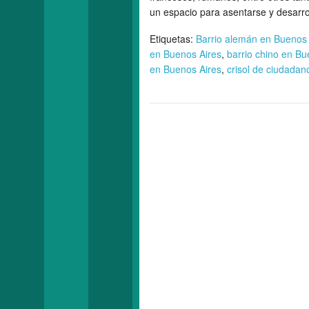
un espacio para asentarse y desarro
Etiquetas:
Barrio alemán en Buenos 
en Buenos Aires
,
barrio chino en Bu
en Buenos Aires
,
crisol de ciudadan