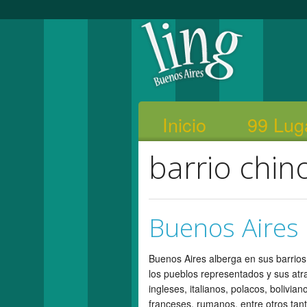
Inicio
99 Lug
barrio chin
Buenos Aires 
Buenos Aires alberga en sus barrio
los pueblos representados y sus atr
ingleses, italianos, polacos, bolivia
franceses, rumanos, entre otros tant