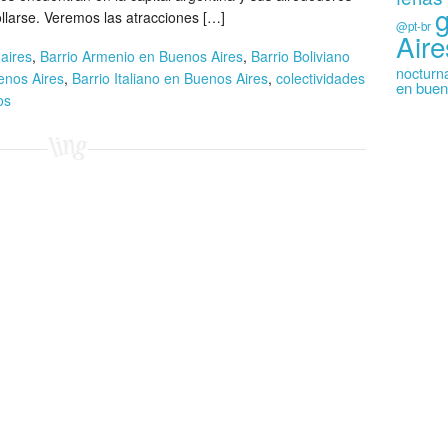
llarse. Veremos las atracciones […]
@pt-br
Aire
aires
,
Barrio Armenio en Buenos Aires
,
Barrio Boliviano
nocturn
enos Aires
,
Barrio Italiano en Buenos Aires
,
colectividades
en buen
os