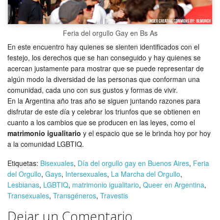
Feria del orgullo Gay en Bs As
En este encuentro hay quienes se sienten identificados con el
festejo, los derechos que se han conseguido y hay quienes se
acercan justamente para mostrar que se puede representar de
algún modo la diversidad de las personas que conforman una
comunidad, cada uno con sus gustos y formas de vivir.
En la Argentina año tras año se siguen juntando razones para
disfrutar de este día y celebrar los triunfos que se obtienen en
cuanto a los cambios que se producen en las leyes, como el
matrimonio igualitario
y el espacio que se le brinda hoy por hoy
a la comunidad LGBTIQ.
Etiquetas:
Bisexuales
,
Día del orgullo gay en Buenos Aires
,
Feria
del Orgullo
,
Gays
,
Intersexuales
,
La Marcha del Orgullo
,
Lesbianas
,
LGBTIQ
,
matrimonio igualitario
,
Queer en Argentina
,
Transexuales
,
Transgéneros
,
Travestis
Dejar un Comentario