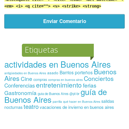
<em> <i> <q cite=""> <s> <strike> <strong>
Etiquetas
actividades en Buenos Aires
Buenos
Barrios porteños
asado
antigüedades en Buenos Aires
Aires
Conciertos
Cine
compras
compras en buenos aires
entretenimiento
ferias
Conferencias
guía de
Gastronomía
guia de Buenos Aires @pt-br
Buenos Aires
salidas
parrilla
qué hacer en Buenos Aires
teatro
vacaciones de invierno en buenos aires
nocturnas