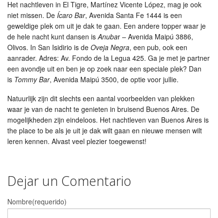
Het nachtleven in El Tigre, Martínez Vicente López, mag je ook
niet missen. De
Ícaro Bar
, Avenida Santa Fe 1444 is een
geweldige plek om uit je dak te gaan. Een andere topper waar je
de hele nacht kunt dansen is
Anuba
r – Avenida Maipú 3886,
Olivos. In San Isidirio is de
Oveja Negra
, een pub, ook een
aanrader. Adres: Av. Fondo de la Legua 425. Ga je met je partner
een avondje uit en ben je op zoek naar een speciale plek? Dan
is
Tommy Bar
, Avenida Maipú 3500, de optie voor jullie.
Natuurlijk zijn dit slechts een aantal voorbeelden van plekken
waar je van de nacht te genieten in bruisend Buenos Aires. De
mogelijkheden zijn eindeloos. Het nachtleven van Buenos Aires is
the place to be als je uit je dak wilt gaan en nieuwe mensen wilt
leren kennen. Alvast veel plezier toegewenst!
Dejar un Comentario
Nombre(requerido)