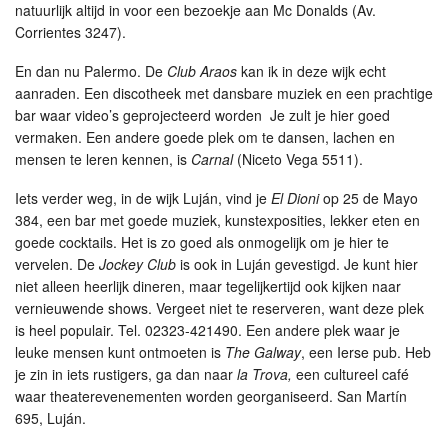
natuurlijk altijd in voor een bezoekje aan Mc Donalds (Av.
Corrientes 3247).
En dan nu Palermo. De
Club Araos
kan ik in deze wijk echt
aanraden. Een discotheek met dansbare muziek en een prachtige
bar waar video’s geprojecteerd worden Je zult je hier goed
vermaken. Een andere goede plek om te dansen, lachen en
mensen te leren kennen, is
Carnal
(Niceto Vega 5511).
Iets verder weg, in de wijk Luján, vind je
El Dioni
op 25 de Mayo
384, een bar met goede muziek, kunstexposities, lekker eten en
goede cocktails. Het is zo goed als onmogelijk om je hier te
vervelen. De
Jockey Club
is ook in Luján gevestigd. Je kunt hier
niet alleen heerlijk dineren, maar tegelijkertijd ook kijken naar
vernieuwende shows. Vergeet niet te reserveren, want deze plek
is heel populair. Tel. 02323-421490. Een andere plek waar je
leuke mensen kunt ontmoeten is
The Galway
, een Ierse pub. Heb
je zin in iets rustigers, ga dan naar
la Trova,
een cultureel café
waar theaterevenementen worden georganiseerd. San Martín
695, Luján.