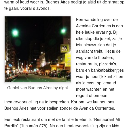
warm of koud weer is, Buenos Aires nodigt je altijd uit de straat op
te gaan, vooral´s avonds.
Een wandeling over de
Avenida Corrientes is een
hele leuke ervaring. Bij
elke stap die je zet, zal je
iets nieuws zien dat je
aandacht trekt. Het is de
weg van de theaters,
restaurants, pizzeria’s,
bars en banketbakkerijtjes
waar je heerlijk kunt zitten
als je even op iemand
Geniet van Buenos Aires by night
moet wachten en het
regent of om een
theatervoorstelling na te bespreken. Kortom, we kunnen ons
Buenos Aires niet voor stellen zonder de Avenida Corrientes.
Een leuk restaurant om met de familie te eten is “Restaurant Mi
Parrilla” (Tucumán 278). Na een theatervoorstelling zijn de kids