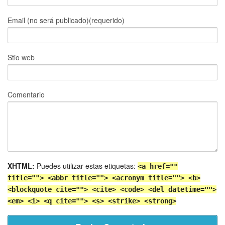
Email (no será publicado)(requerido)
Stio web
Comentario
XHTML:
Puedes utilizar estas etiquetas:
<a href=""
title=""> <abbr title=""> <acronym title=""> <b>
<blockquote cite=""> <cite> <code> <del datetime="">
<em> <i> <q cite=""> <s> <strike> <strong>