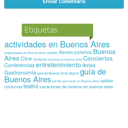
Etiquetas
actividades en Buenos Aires
Buenos
Barrios porteños
asado
antigüedades en Buenos Aires
Aires
Conciertos
Cine
compras
compras en buenos aires
entretenimiento
ferias
Conferencias
guía de
Gastronomía
guia de Buenos Aires @pt-br
Buenos Aires
salidas
parrilla
qué hacer en Buenos Aires
teatro
vacaciones de invierno en buenos aires
nocturnas