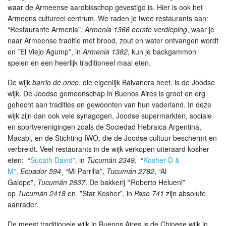
waar de Armeense aardbisschop gevestigd is. Hier is ook het
Armeens cultureel centrum. We raden je twee restaurants aan:
“Restaurante Armenia”,
Armenia 1366 eerste verdieping
, waar je
naar Armeense traditie met brood, zout en water ontvangen wordt
en ¨El Viejo Agump”, in
Armenia 1382
, kun je backgammon
spelen en een heerlijk traditioneel maal eten.
De wijk
barrio de once
, die eigenlijk Balvanera heet, is de Joodse
wijk. De Joodse gemeenschap in Buenos Aires is groot en erg
gehecht aan tradities en gewoonten van hun vaderland. In deze
wijk zijn dan ook vele synagogen, Joodse supermarkten, sociale
en sportverenigingen zoals de Sociedad Hebraica Argentina,
Macabi, en de Stichting IWO, die de Joodse cultuur beschermt en
verbreidt. Veel restaurants in de wijk verkopen uiteraard kosher
eten: “
Sucath David”,
in
Tucumán 2349
, “
Kosher D &
M”,
Ecuador 594
¸ “Mi Parrilla”,
Tucumán 2782
, “Al
Galope”,
Tucumán 2637
. De bakkerij
“
Roberto Helueni”
op
Tucumán 2418
en ”Star Kosher”, in
Paso 741
zijn absolute
aanrader
.
De meest traditionele wijk in Buenos Aires is de Chinese wijk in