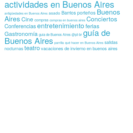
actividades en Buenos Aires
Buenos
Barrios porteños
asado
antigüedades en Buenos Aires
Aires
Conciertos
Cine
compras
compras en buenos aires
entretenimiento
ferias
Conferencias
guía de
Gastronomía
guia de Buenos Aires @pt-br
Buenos Aires
salidas
parrilla
qué hacer en Buenos Aires
teatro
vacaciones de invierno en buenos aires
nocturnas