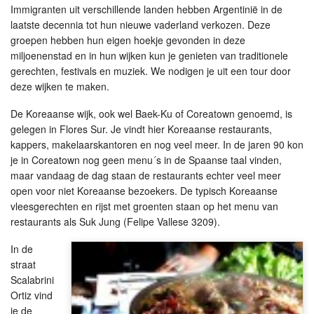
Immigranten uit verschillende landen hebben Argentinië in de
laatste decennia tot hun nieuwe vaderland verkozen. Deze
groepen hebben hun eigen hoekje gevonden in deze
miljoenenstad en in hun wijken kun je genieten van traditionele
gerechten, festivals en muziek. We nodigen je uit een tour door
deze wijken te maken.
De Koreaanse wijk, ook wel Baek-Ku of Coreatown genoemd, is
gelegen in Flores Sur. Je vindt hier Koreaanse restaurants,
kappers, makelaarskantoren en nog veel meer. In de jaren 90 kon
je in Coreatown nog geen menu´s in de Spaanse taal vinden,
maar vandaag de dag staan de restaurants echter veel meer
open voor niet Koreaanse bezoekers. De typisch Koreaanse
vleesgerechten en rijst met groenten staan op het menu van
restaurants als Suk Jung (Felipe Vallese 3209).
In de
straat
Scalabrini
Ortiz vind
je de