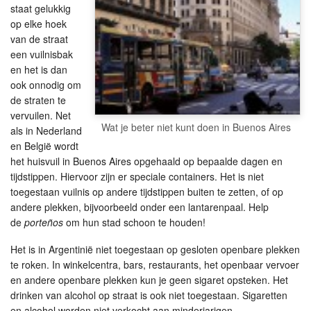
staat gelukkig
op elke hoek
van de straat
een vuilnisbak
en het is dan
ook onnodig om
de straten te
vervuilen. Net
Wat je beter niet kunt doen in Buenos Aires
als in Nederland
en België wordt
het huisvuil in Buenos Aires opgehaald op bepaalde dagen en
tijdstippen. Hiervoor zijn er speciale containers. Het is niet
toegestaan vuilnis op andere tijdstippen buiten te zetten, of op
andere plekken, bijvoorbeeld onder een lantarenpaal. Help
de
porteños
om hun stad schoon te houden!
Het is in Argentinië niet toegestaan op gesloten openbare plekken
te roken. In winkelcentra, bars, restaurants, het openbaar vervoer
en andere openbare plekken kun je geen sigaret opsteken. Het
drinken van alcohol op straat is ook niet toegestaan. Sigaretten
en alcohol worden niet verkocht aan minderjarigen.