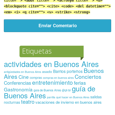
title=""> <abbr title=""> <acronym title=""> <b>
<blockquote cite=""> <cite> <code> <del datetime="">
<em> <i> <q cite=""> <s> <strike> <strong>
Etiquetas
actividades en Buenos Aires
Buenos
Barrios porteños
asado
antigüedades en Buenos Aires
Aires
Conciertos
Cine
compras
compras en buenos aires
entretenimiento
ferias
Conferencias
guía de
Gastronomía
guia de Buenos Aires @pt-br
Buenos Aires
salidas
parrilla
qué hacer en Buenos Aires
teatro
vacaciones de invierno en buenos aires
nocturnas