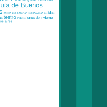
guia de Buenos Aires
guía de Buenos
s
salidas
parrilla
qué hacer en Buenos Aires
teatro
vacaciones de invierno
as
os aires