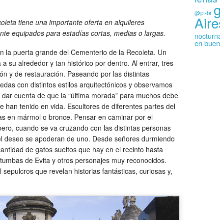
@pt-br
Aire
coleta tiene una importante oferta en alquileres
nte equipados para estadías cortas, medias o largas.
nocturn
en buen
n la puerta grande del Cementerio de la Recoleta. Un
 a su alrededor y tan histórico por dentro. Al entrar, tres
ón y de restauración. Paseando por las distintas
edas con distintos estilos arquitectónicos y observamos
en dar cuenta de que la “última morada” para muchos debe
e han tenido en vida. Escultores de diferentes partes del
 en mármol o bronce. Pensar en caminar por el
ero, cuando se va cruzando con las distintas personas
y el deseo se apoderan de uno. Desde señores durmiendo
a cantidad de gatos sueltos que hay en el recinto hasta
s tumbas de Evita y otros personajes muy reconocidos.
epulcros que revelan historias fantásticas, curiosas y,