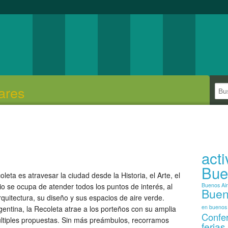
ares
act
Bue
eta es atravesar la ciudad desde la Historia, el Arte, el
o se ocupa de atender todos los puntos de interés, al
Buenos Ai
Buen
uitectura, su diseño y sus espacios de aire verde.
en buenos 
rgentina, la Recoleta atrae a los porteños con su amplia
Confe
 múltiples propuestas. Sin más preámbulos, recorramos
ferias