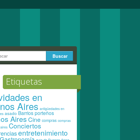
Etiquetas
ividades en
nos Aires
antigüedades en
Barrios porteños
asado
res
os Aires
Cine
compras
compras
Conciertos
aires
entretenimiento
rencias
Gastronomía