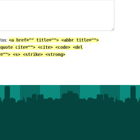
etas:
<a href="" title=""> <abbr title="">
kquote cite=""> <cite> <code> <del
e=""> <s> <strike> <strong>