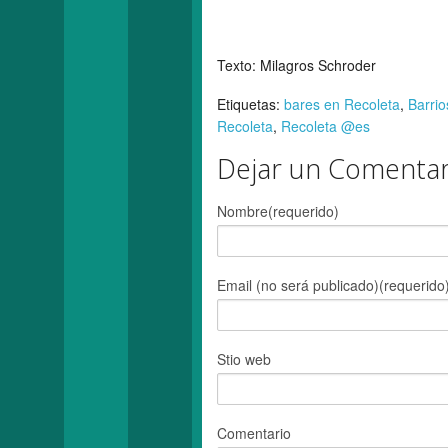
Texto: Milagros Schroder
Etiquetas:
bares en Recoleta
,
Barrio
Recoleta
,
Recoleta @es
Dejar un Comentar
Nombre(requerido)
Email (no será publicado)(requerido
Stio web
Comentario