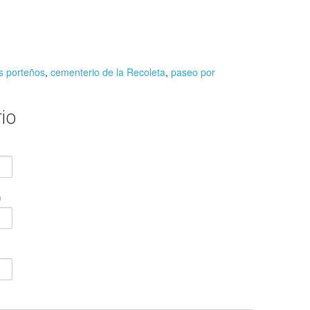
s porteños
,
cementerio de la Recoleta
,
paseo por
io
)