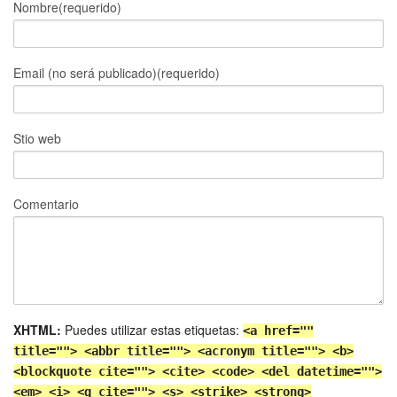
Nombre(requerido)
Email (no será publicado)(requerido)
Stio web
Comentario
XHTML:
Puedes utilizar estas etiquetas:
<a href=""
title=""> <abbr title=""> <acronym title=""> <b>
<blockquote cite=""> <cite> <code> <del datetime="">
<em> <i> <q cite=""> <s> <strike> <strong>