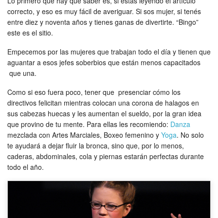
Lo primero que hay que saber es, si estás leyendo el artículo
correcto, y eso es muy fácil de averiguar. Si sos mujer, si tenés
entre diez y noventa años y tienes ganas de divertirte. “Bingo”
este es el sitio.
Empecemos por las mujeres que trabajan todo el día y tienen que
aguantar a esos jefes soberbios que están menos capacitados
que una.
Como si eso fuera poco, tener que presenciar cómo los
directivos felicitan mientras colocan una corona de halagos en
sus cabezas huecas y les aumentan el sueldo, por la gran idea
que provino de tu mente. Para ellas les recomiendo:
Danza
mezclada con Artes Marciales, Boxeo femenino y
Yoga
. No solo
te ayudará a dejar fluir la bronca, sino que, por lo menos,
caderas, abdominales, cola y piernas estarán perfectas durante
todo el año.