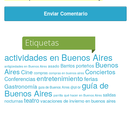
Etiquetas
actividades en Buenos Aires
Buenos
Barrios porteños
asado
antigüedades en Buenos Aires
Aires
Conciertos
Cine
compras
compras en buenos aires
entretenimiento
ferias
Conferencias
guía de
Gastronomía
guia de Buenos Aires @pt-br
Buenos Aires
salidas
parrilla
qué hacer en Buenos Aires
teatro
vacaciones de invierno en buenos aires
nocturnas