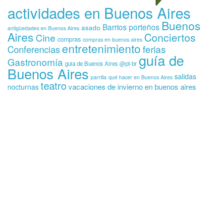
actividades en Buenos Aires
Buenos
Barrios porteños
asado
antigüedades en Buenos Aires
Aires
Conciertos
Cine
compras
compras en buenos aires
entretenimiento
ferias
Conferencias
guía de
Gastronomía
guia de Buenos Aires @pt-br
Buenos Aires
salidas
parrilla
qué hacer en Buenos Aires
teatro
vacaciones de invierno en buenos aires
nocturnas