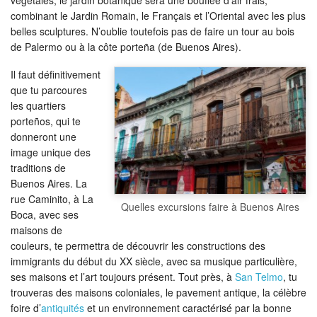
végétales, le jardin botanique sera une bouffée d’air frais,
combinant le Jardin Romain, le Français et l’Oriental avec les plus
belles sculptures. N’oublie toutefois pas de faire un tour au bois
de Palermo ou à la côte porteña (de Buenos Aires).
Il faut définitivement
que tu parcoures
les quartiers
porteños, qui te
donneront une
image unique des
traditions de
Buenos Aires. La
rue Caminito, à La
Quelles excursions faire à Buenos Aires
Boca, avec ses
maisons de
couleurs, te permettra de découvrir les constructions des
immigrants du début du XX siècle, avec sa musique particulière,
ses maisons et l’art toujours présent. Tout près, à
San Telmo
, tu
trouveras des maisons coloniales, le pavement antique, la célèbre
foire d’
antiquités
et un environnement caractérisé par la bonne