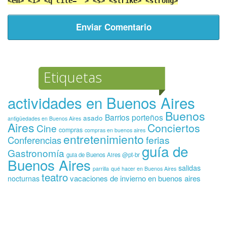
<em> <i> <q cite=""> <s> <strike> <strong>
Etiquetas
actividades en Buenos Aires
Buenos
Barrios porteños
asado
antigüedades en Buenos Aires
Aires
Conciertos
Cine
compras
compras en buenos aires
entretenimiento
ferias
Conferencias
guía de
Gastronomía
guia de Buenos Aires @pt-br
Buenos Aires
salidas
parrilla
qué hacer en Buenos Aires
teatro
vacaciones de invierno en buenos aires
nocturnas