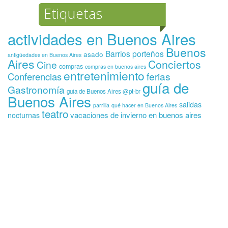
Etiquetas
actividades en Buenos Aires
Buenos
Barrios porteños
asado
antigüedades en Buenos Aires
Aires
Conciertos
Cine
compras
compras en buenos aires
entretenimiento
ferias
Conferencias
guía de
Gastronomía
guia de Buenos Aires @pt-br
Buenos Aires
salidas
parrilla
qué hacer en Buenos Aires
teatro
vacaciones de invierno en buenos aires
nocturnas