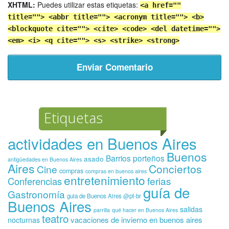
XHTML:
Puedes utilizar estas etiquetas:
<a href=""
title=""> <abbr title=""> <acronym title=""> <b>
<blockquote cite=""> <cite> <code> <del datetime="">
<em> <i> <q cite=""> <s> <strike> <strong>
Etiquetas
actividades en Buenos Aires
Buenos
Barrios porteños
asado
antigüedades en Buenos Aires
Aires
Conciertos
Cine
compras
compras en buenos aires
entretenimiento
ferias
Conferencias
guía de
Gastronomía
guia de Buenos Aires @pt-br
Buenos Aires
salidas
parrilla
qué hacer en Buenos Aires
teatro
vacaciones de invierno en buenos aires
nocturnas