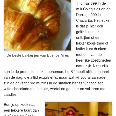
Thomas 899 in de
wijk Colegiales en op
Dorrego 999 in
Chacarita. Het leuke
is dat je hier ook
gelijk binnen kunt
ontbijten of een
lekker kopje thee of
koffie kunt drinken
met een van de
De beste bakkerijen van Buenos Aires
heerlijke zoetigheden
natuurlijk. Natuurlijk
kun je de producten ook meenemen. Le Blé heeft altijd een taart
van de dag, die altijd exquisiet is, maar wat wij vooral aanraden
zijn de gevarieerde muffins in de smaken banaan, chocolade,
witte chocolade met besjes, wortel en gember en volkoren met
zaadjes.
Ben je op zoek naar
een lekkere taart dan
is “Como en Casa”