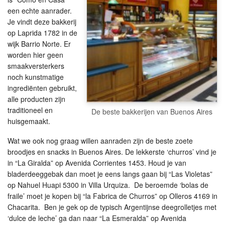
een echte aanrader.
Je vindt deze bakkerij
op Laprida 1782 in de
wijk Barrio Norte. Er
worden hier geen
smaakversterkers
noch kunstmatige
ingrediënten gebruikt,
alle producten zijn
traditioneel en
De beste bakkerijen van Buenos Aires
huisgemaakt.
Wat we ook nog graag willen aanraden zijn de beste zoete
broodjes en snacks in Buenos Aires. De lekkerste ‘churros’ vind je
in “La Giralda” op Avenida Corrientes 1453. Houd je van
bladerdeeggebak dan moet je eens langs gaan bij “Las Violetas”
op Nahuel Huapi 5300 in Villa Urquiza. De beroemde ‘bolas de
fraile’ moet je kopen bij “la Fabrica de Churros” op Olleros 4169 in
Chacarita. Ben je gek op de typisch Argentijnse deegrolletjes met
‘dulce de leche’ ga dan naar “La Esmeralda” op Avenida