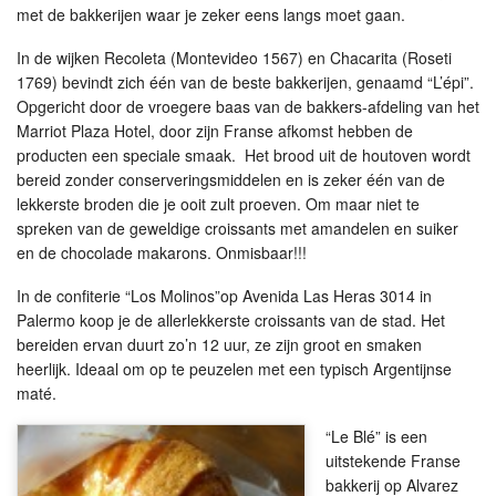
met de bakkerijen waar je zeker eens langs moet gaan.
In de wijken Recoleta (Montevideo 1567) en Chacarita (Roseti
1769) bevindt zich één van de beste bakkerijen, genaamd “L’épi”.
Opgericht door de vroegere baas van de bakkers-afdeling van het
Marriot Plaza Hotel, door zijn Franse afkomst hebben de
producten een speciale smaak. Het brood uit de houtoven wordt
bereid zonder conserveringsmiddelen en is zeker één van de
lekkerste broden die je ooit zult proeven. Om maar niet te
spreken van de geweldige croissants met amandelen en suiker
en de chocolade makarons. Onmisbaar!!!
In de confiterie “Los Molinos”op Avenida Las Heras 3014 in
Palermo koop je de allerlekkerste croissants van de stad. Het
bereiden ervan duurt zo’n 12 uur, ze zijn groot en smaken
heerlijk. Ideaal om op te peuzelen met een typisch Argentijnse
maté.
“Le Blé” is een
uitstekende Franse
bakkerij op Alvarez