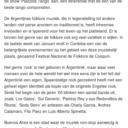
de show ‘Piazzola Tango’ aan, een dinershow met de een van de
beste tango componisten.
De Argentijnse folklore muziek, die in tegenstelling tot andere
landen niet perse anoniem en traditioneel is, heeft inheemse
invloeden en is typerend voor het leven op het platteland. Er is
binnen het genre van de folklore ook erg veel variëteit in stijlen. In
de laatste week van Januari vindt in Cordoba een van de
belangrijkste evenementen op het gebied van deze muziekstijl
plaats, genaamd Festival Nacional de Folklore de Cosquín.
Het genre ‘rock’ is niet geboren in Argentinië, maar waar veel
mensen over de hele wereld het wel mee eens zijn is het feit dat
Argentinië een eigen, Spaanstalige rock gecreëerd heeft met een
geheel eigen identiteit als kopie van de originele Engelse rock.
Sinds het begin van de jaren ’60 blinken een aantal bands uit,
zoals ‘Los Gatos’, ‘Sui Generis’, ‘Patricio Rey y sus Redonditos de
Ricota’, ‘Soda Stero’ en artiesten als Charly Garcia, Andres
Calamaro, Fito Paez en Luis Alberto Spinetta.
Buenos Aires is een stad waar de muziek non-stop aanwezig is