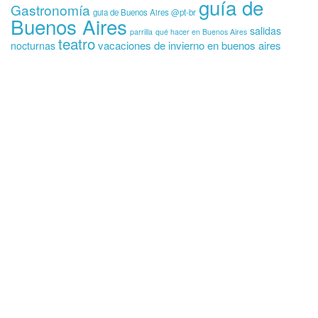
guía de
Gastronomía
guia de Buenos Aires @pt-br
Buenos Aires
salidas
parrilla
qué hacer en Buenos Aires
teatro
vacaciones de invierno en buenos aires
nocturnas