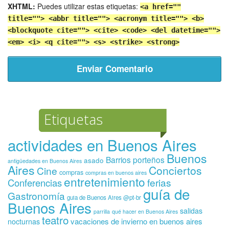
XHTML:
Puedes utilizar estas etiquetas:
<a href=""
title=""> <abbr title=""> <acronym title=""> <b>
<blockquote cite=""> <cite> <code> <del datetime="">
<em> <i> <q cite=""> <s> <strike> <strong>
Etiquetas
actividades en Buenos Aires
Buenos
Barrios porteños
asado
antigüedades en Buenos Aires
Aires
Conciertos
Cine
compras
compras en buenos aires
entretenimiento
ferias
Conferencias
guía de
Gastronomía
guia de Buenos Aires @pt-br
Buenos Aires
salidas
parrilla
qué hacer en Buenos Aires
teatro
vacaciones de invierno en buenos aires
nocturnas